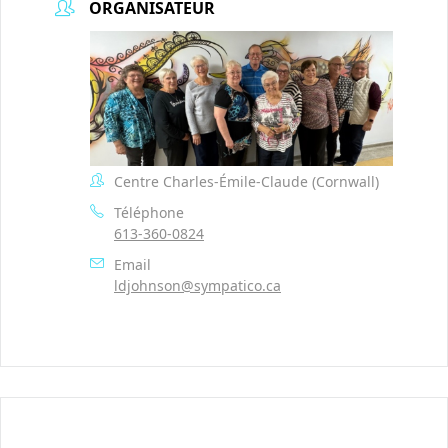
ORGANISATEUR
Centre Charles-Émile-Claude (Cornwall)
Téléphone
613-360-0824
Email
ldjohnson@sympatico.ca