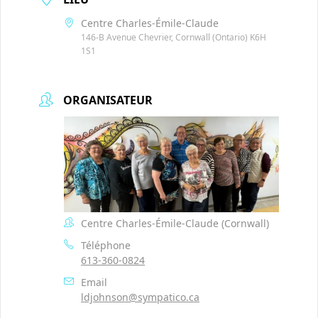
Centre Charles-Émile-Claude
146-B Avenue Chevrier, Cornwall (Ontario) K6H
1S1
ORGANISATEUR
Centre Charles-Émile-Claude (Cornwall)
Téléphone
613-360-0824
Email
ldjohnson@sympatico.ca