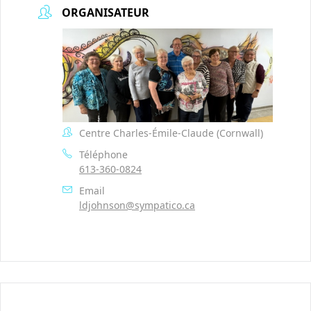
ORGANISATEUR
Centre Charles-Émile-Claude (Cornwall)
Téléphone
613-360-0824
Email
ldjohnson@sympatico.ca