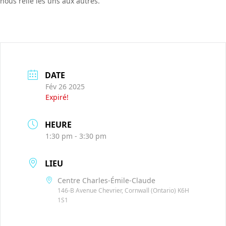
nous relie les uns aux autres.
DATE
Fév 26 2025
Expiré!
HEURE
1:30 pm - 3:30 pm
LIEU
Centre Charles-Émile-Claude
146-B Avenue Chevrier, Cornwall (Ontario) K6H
1S1