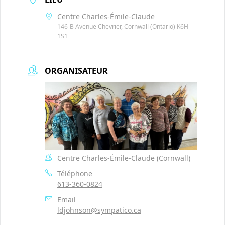
Centre Charles-Émile-Claude
146-B Avenue Chevrier, Cornwall (Ontario) K6H
1S1
ORGANISATEUR
Centre Charles-Émile-Claude (Cornwall)
Téléphone
613-360-0824
Email
ldjohnson@sympatico.ca