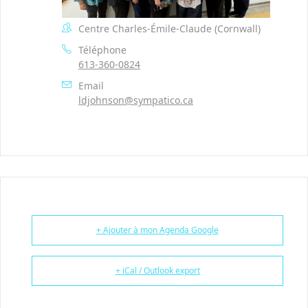
Centre Charles-Émile-Claude (Cornwall)
Téléphone
613-360-0824
Email
ldjohnson@sympatico.ca
+ Ajouter à mon Agenda Google
+ iCal / Outlook export