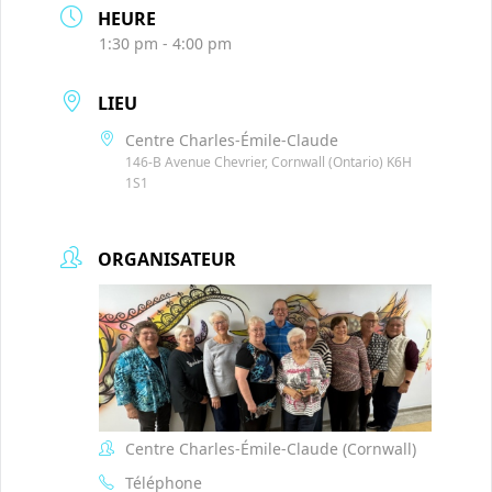
HEURE
1:30 pm - 4:00 pm
LIEU
Centre Charles-Émile-Claude
146-B Avenue Chevrier, Cornwall (Ontario) K6H
1S1
ORGANISATEUR
Centre Charles-Émile-Claude (Cornwall)
Téléphone