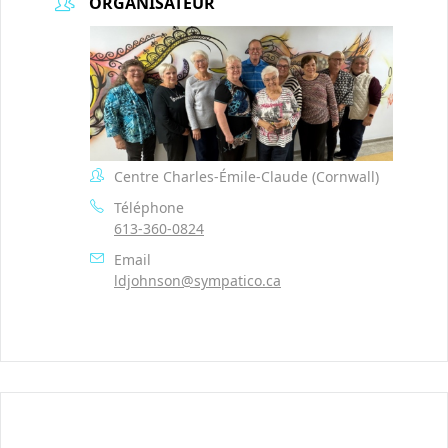
ORGANISATEUR
Centre Charles-Émile-Claude (Cornwall)
Téléphone
613-360-0824
Email
ldjohnson@sympatico.ca