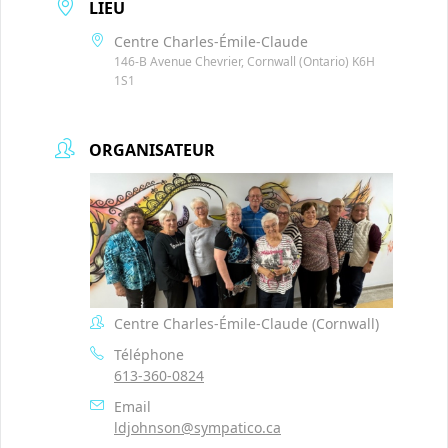
LIEU
Centre Charles-Émile-Claude
146-B Avenue Chevrier, Cornwall (Ontario) K6H
1S1
ORGANISATEUR
Centre Charles-Émile-Claude (Cornwall)
Téléphone
613-360-0824
Email
ldjohnson@sympatico.ca