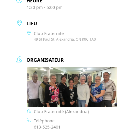
HEURE
1:30 pm - 5:00 pm
LIEU
Club Fraternité
49 St Paul St, Alexandria, ON K0C 1A0
ORGANISATEUR
Club Fraternité (Alexandria)
Téléphone
613-525-2401