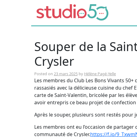
Souper de la Sain
Crysler
Posted on
23 mars 2025
by
Hélène Pagé-Yelle
Les membres du Club Les Bons Vivants 50+ de 
rassasiés avec la délicieuse cuisine du chef
carte de Saint-Valentin, bricolée par les él
avoir entrepris ce beau projet de confectio
Après le souper, plusieurs sont restés pour 
Les membres ont eu l’occasion de partager de
communauté de Crysler.
https://f.io/9_Txw