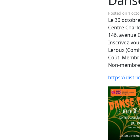
Dans
Posted on
1 octo
Le 30 octobre
Centre Charl
146, avenue C
Inscrivez-vou
Leroux (Comi
Coût: Memb
Non-membre
https://distri