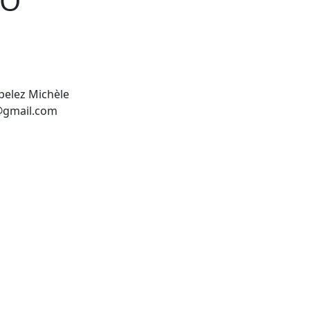
RO
ppelez Michèle
9@gmail.com