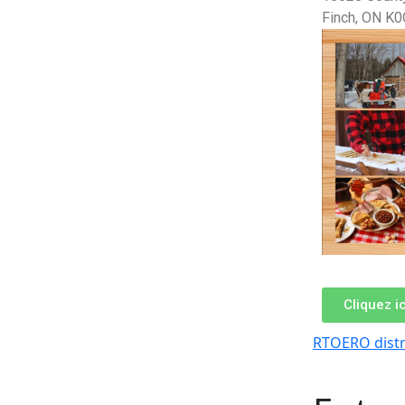
Finch, ON K0
Cliquez ic
RTOERO distr