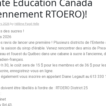
nte Éducation Canada
iennement RTOERO)!
rs 2026
by
Hélène Pagé-Yelle
s des sucres !
rs 2026
avis de lancer une première ! Plusieurs districts de l’Entente 
 la saison du sirop d’érable. Venez rencontrer des amis de Pres
eau et l’ouest du Québec dans une cabane à sucre à l’ancienne, d
adien-français.
0 h 30, le coût sera de 15 $ pour les membres et de 36 $ pour le
crire, enregistrez-vous en ligne.
également vous inscrire en appelant Diane Legault au 613 330 
oivent être libellés à l’ordre de : RTOERO District 25
:
inet
 Rd 43,