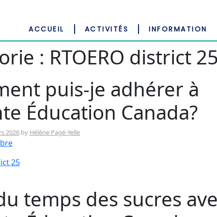
ACCUEIL
ACTIVITÉS
INFORMATION
orie :
RTOERO district 2
ent puis-je adhérer à
te Éducation Canada?
rs 2026
by
Hélène Pagé-Yelle
bre
ict 25
du temps des sucres av