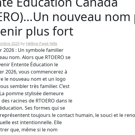
nte Éducation Canada
ERO)…Un nouveau nom 
enir plus fort
embre 2025
by
Hélène Pagé-Yelle
 2026 : Un symbole familier
eau nom. Alors que RTOERO se
enir Entente Éducation le
ier 2026, vous commencerez à
re le nouveau nom et un logo
ous sembler très familier. C’est
. La pomme stylisée demeure
l des racines de RTOERO dans le
éducation. Ses formes qui se
eprésentent toujours le contact humain, le souci et le ren
uelle est intentionnelle. Elle
trer que, même si le nom