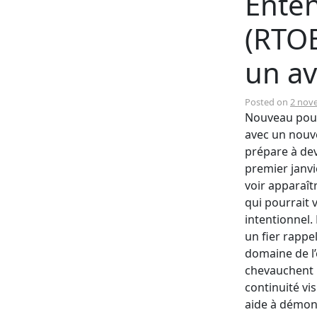
Ente
(RTO
un av
Posted on
2 nov
Nouveau pour
avec un nouv
prépare à dev
premier janv
voir apparaît
qui pourrait v
intentionnel
un fier rappe
domaine de l’
chevauchent r
continuité vis
aide à démon