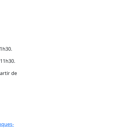
11h30.
 11h30.
artir de
anques-