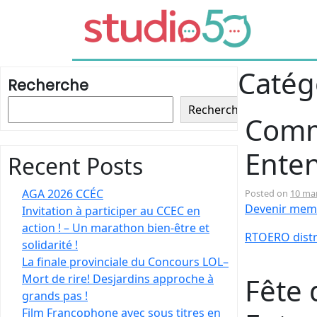
Catég
Recherche
Recherche
Comm
Enten
Recent Posts
AGA 2026 CCÉC
Posted on
10 ma
Devenir mem
Invitation à participer au CCEC en
action ! – Un marathon bien-être et
RTOERO distr
solidarité !
La finale provinciale du Concours LOL–
Mort de rire! Desjardins approche à
Fête 
grands pas !
Film Francophone avec sous titres en