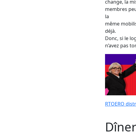
change, la mi
membres peuv
la
même mobilis
déjà.
Donc, si le l
n’avez pas to
RTOERO distr
Dîner