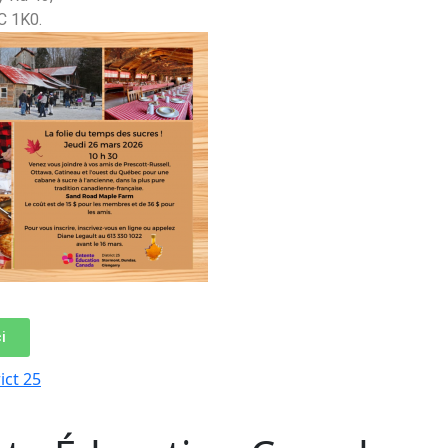
C 1K0.
i
ict 25