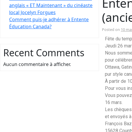
Ente
anglais « ET Maintenant » du cinéaste
local Jocelyn Forgues
(anc
Comment puis-je adhérer à Entente
Éducation Canada?
Posted on
10 ma
Fête du temp
Jeudi 26 ma
Recent Comments
Nous sommes r
pour célébrer
Aucun commentaire à afficher.
Ottawa, Gatin
pur style can
À partir de 1
Pour vous ins
Vous pouvez 
16 mars.
Les chèques d
et envoyés à 
François Baz
15628 County