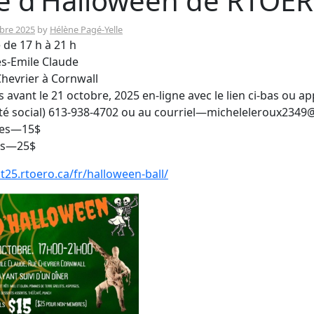
e d’Halloween de RTOE
bre 2025
by
Hélène Pagé-Yelle
 de 17 h à 21 h
es-Emile Claude
hevrier à Cornwall
s avant le 21 octobre, 2025 en-ligne avec le lien ci-bas ou a
té social) 613-938-4702 ou au courriel—micheleleroux234
res—15$
s—25$
ct25.rtoero.ca/fr/halloween-ball/