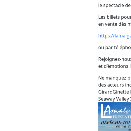
le spectacle d
Les billets po
en vente dès m
https://lamalg
ou par télépho
Rejoignez-nous
et d’émotions 
Ne manquez pa
des acteurs in
GirardGinette 
Seaway Valley 