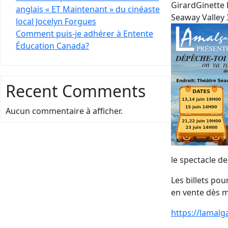
GirardGinette 
anglais « ET Maintenant » du cinéaste
Seaway Valley 
local Jocelyn Forgues
Comment puis-je adhérer à Entente
Éducation Canada?
Recent Comments
Aucun commentaire à afficher.
le spectacle d
Les billets po
en vente dès m
https://lamalg