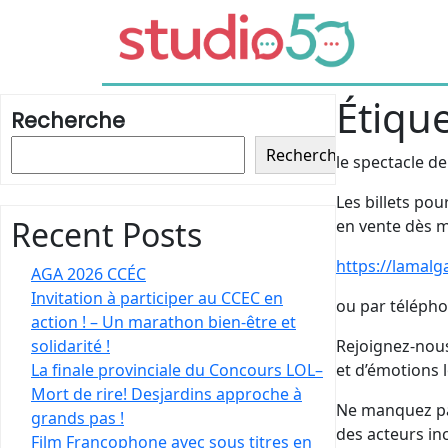
Étique
Recherche
Recherche
le spectacle d
Les billets po
Recent Posts
en vente dès m
https://lamalg
AGA 2026 CCÉC
Invitation à participer au CCEC en
ou par télépho
action ! – Un marathon bien-être et
solidarité !
Rejoignez-nous
La finale provinciale du Concours LOL–
et d’émotions 
Mort de rire! Desjardins approche à
Ne manquez pa
grands pas !
des acteurs in
Film Francophone avec sous titres en